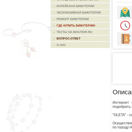
КОРЕЙСКАЯ БИЖУТЕРИЯ
ЭКСКЛЮЗИВНАЯ БИЖУТЕРИЯ
РЕМОНТ БИЖУТЕРИИ
ГДЕ КУПИТЬ БИЖУТЕРИЮ
ТЕСТЫ НА BIGUTERI.RU
ВОПРОС-ОТВЕТ
О НАС
Описа
Интернет 
подобрать 
"OLETA" - 
Осуществля
по городу 