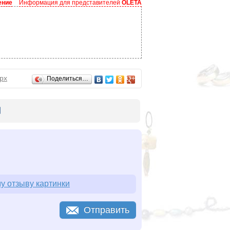
ение
Информация для представителей
OLETA
рх
Поделиться…
у отзыву картинки
Отправить