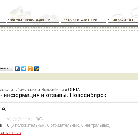
ФИРМЫ – ПРОИЗВОДИТЕЛИ
КАТАЛОГИ БИЖУТЕРИИ
ВОПРОС-ОТВЕТ
иться…
Где купить бижутерию
»
Новосибирск
»
OLETA
- информация и отзывы. Новосибирск
TA
0(0)
в
0
(
0 положительных
,
0 отрицательных
,
0 нейтральных
)
вить отзыв