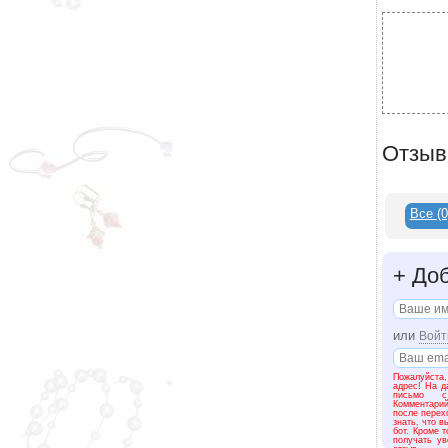
Отзы
Все
(0
+
Доб
или
Войт
Пожалуйста,
адрес! На д
письмо с
Комментари
после перех
знать, что в
бот. Кроме 
получать ув