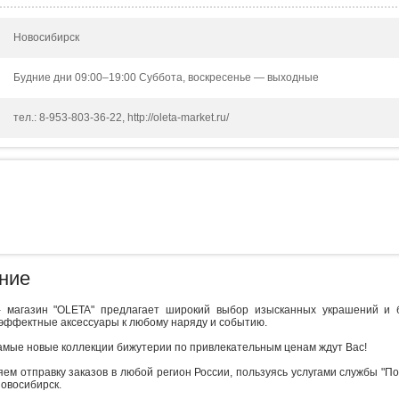
Новосибирск
Будние дни 09:00–19:00 Суббота, воскресенье — выходные
тел.: 8-953-803-36-22, http://oleta-market.ru/
ние
- магазин "OLETA" предлагает широкий выбор изысканных украшений и 
эффектные аксессуары к любому наряду и событию.
самые новые коллекции бижутерии по привлекательным ценам ждут Вас!
ем отправку заказов в любой регион России, пользуясь услугами службы "По
Новосибирск.