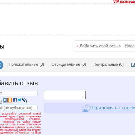
VIP размещ
вы
+
Добавить свой отзыв
Наве
)
Положительные
(0)
Отрицательные
(0)
Нейтральные
(0)
авить отзыв
и
Приложить к своем
 указывайте реальный e-mail
анный адрес будет отправлено
 активационной ссылкой.
й появится на сайте только
ода по этой ссылке. Нам важно
ы реальный человек, а не спам-
того на данный адрес вы будете
едомления об ответах на Ваш