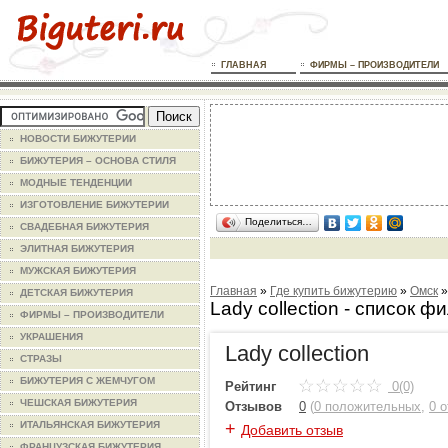
ГЛАВНАЯ
ФИРМЫ – ПРОИЗВОДИТЕЛИ
НОВОСТИ БИЖУТЕРИИ
БИЖУТЕРИЯ – ОСНОВА СТИЛЯ
МОДНЫЕ ТЕНДЕНЦИИ
ИЗГОТОВЛЕНИЕ БИЖУТЕРИИ
Поделиться…
СВАДЕБНАЯ БИЖУТЕРИЯ
ЭЛИТНАЯ БИЖУТЕРИЯ
МУЖСКАЯ БИЖУТЕРИЯ
Главная
»
Где купить бижутерию
»
Омск
ДЕТСКАЯ БИЖУТЕРИЯ
Lady collection - список ф
ФИРМЫ – ПРОИЗВОДИТЕЛИ
УКРАШЕНИЯ
Lady collection
СТРАЗЫ
БИЖУТЕРИЯ С ЖЕМЧУГОМ
Рейтинг
0(0)
ЧЕШСКАЯ БИЖУТЕРИЯ
Отзывов
0
(
0 положительных
,
0 
+
ИТАЛЬЯНСКАЯ БИЖУТЕРИЯ
Добавить отзыв
ФРАНЦУЗСКАЯ БИЖУТЕРИЯ