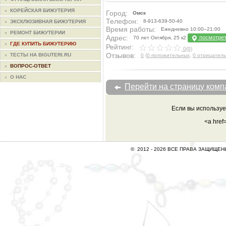
КОРЕЙСКАЯ БИЖУТЕРИЯ
Город:
Омск
Телефон:
8-913-639-50-40
ЭКСКЛЮЗИВНАЯ БИЖУТЕРИЯ
Время работы:
Ежедневно 10:00–21:00
РЕМОНТ БИЖУТЕРИИ
Адрес:
посмотрет
70 лет Октября, 25 к2
ГДЕ КУПИТЬ БИЖУТЕРИЮ
Рейтинг:
0(0)
Отзывов:
ТЕСТЫ НА BIGUTERI.RU
0
(
0 положительных
,
0 отрицател
ВОПРОС-ОТВЕТ
О НАС
Перейти на страницу ком
Если вы используе
<a href
© 2012 -
2026 ВСЕ ПРАВА ЗАЩИЩЕ