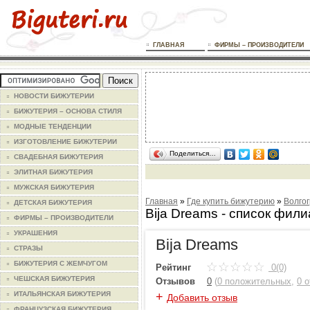
ГЛАВНАЯ
ФИРМЫ – ПРОИЗВОДИТЕЛИ
НОВОСТИ БИЖУТЕРИИ
БИЖУТЕРИЯ – ОСНОВА СТИЛЯ
МОДНЫЕ ТЕНДЕНЦИИ
ИЗГОТОВЛЕНИЕ БИЖУТЕРИИ
Поделиться…
СВАДЕБНАЯ БИЖУТЕРИЯ
ЭЛИТНАЯ БИЖУТЕРИЯ
МУЖСКАЯ БИЖУТЕРИЯ
Главная
»
Где купить бижутерию
»
Волго
ДЕТСКАЯ БИЖУТЕРИЯ
Bija Dreams - список фил
ФИРМЫ – ПРОИЗВОДИТЕЛИ
УКРАШЕНИЯ
Bija Dreams
СТРАЗЫ
БИЖУТЕРИЯ С ЖЕМЧУГОМ
Рейтинг
0(0)
ЧЕШСКАЯ БИЖУТЕРИЯ
Отзывов
0
(
0 положительных
,
0 
+
ИТАЛЬЯНСКАЯ БИЖУТЕРИЯ
Добавить отзыв
ФРАНЦУЗСКАЯ БИЖУТЕРИЯ