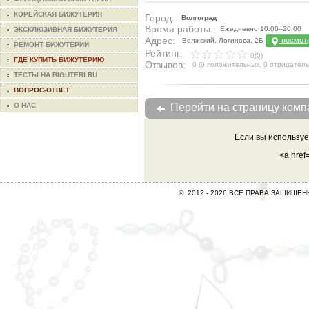
КОРЕЙСКАЯ БИЖУТЕРИЯ
Город:
Волгоград
Время работы:
Ежедневно 10:00–20:00
ЭКСКЛЮЗИВНАЯ БИЖУТЕРИЯ
Адрес:
посмотр
Волжский, Логинова, 2Б
РЕМОНТ БИЖУТЕРИИ
Рейтинг:
0(0)
ГДЕ КУПИТЬ БИЖУТЕРИЮ
Отзывов:
0
(
0 положительных
,
0 отрицател
ТЕСТЫ НА BIGUTERI.RU
ВОПРОС-ОТВЕТ
Перейти на страницу ком
О НАС
Если вы используе
<a href
© 2012 -
2026 ВСЕ ПРАВА ЗАЩИЩЕ