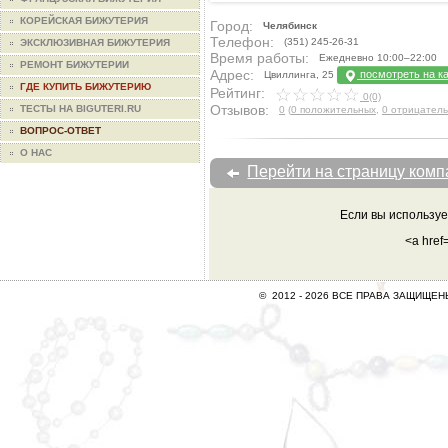
КОРЕЙСКАЯ БИЖУТЕРИЯ
Город:
Челябинск
Телефон:
(351) 245-26-31
ЭКСКЛЮЗИВНАЯ БИЖУТЕРИЯ
Время работы:
Ежедневно 10:00–22:00
РЕМОНТ БИЖУТЕРИИ
Адрес:
посмотреть на к
Цвиллинга, 25
ГДЕ КУПИТЬ БИЖУТЕРИЮ
Рейтинг:
0(0)
Отзывов:
ТЕСТЫ НА BIGUTERI.RU
0
(
0 положительных
,
0 отрицател
ВОПРОС-ОТВЕТ
О НАС
Перейти на страницу ком
Если вы используе
<a href
© 2012 -
2026 ВСЕ ПРАВА ЗАЩИЩЕ