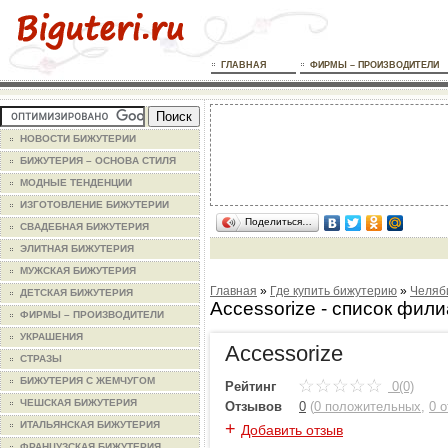
ГЛАВНАЯ
ФИРМЫ – ПРОИЗВОДИТЕЛИ
НОВОСТИ БИЖУТЕРИИ
БИЖУТЕРИЯ – ОСНОВА СТИЛЯ
МОДНЫЕ ТЕНДЕНЦИИ
ИЗГОТОВЛЕНИЕ БИЖУТЕРИИ
Поделиться…
СВАДЕБНАЯ БИЖУТЕРИЯ
ЭЛИТНАЯ БИЖУТЕРИЯ
МУЖСКАЯ БИЖУТЕРИЯ
Главная
»
Где купить бижутерию
»
Челяб
ДЕТСКАЯ БИЖУТЕРИЯ
Accessorize - список фил
ФИРМЫ – ПРОИЗВОДИТЕЛИ
УКРАШЕНИЯ
Accessorize
СТРАЗЫ
БИЖУТЕРИЯ С ЖЕМЧУГОМ
Рейтинг
0(0)
ЧЕШСКАЯ БИЖУТЕРИЯ
Отзывов
0
(
0 положительных
,
0 
+
ИТАЛЬЯНСКАЯ БИЖУТЕРИЯ
Добавить отзыв
ФРАНЦУЗСКАЯ БИЖУТЕРИЯ